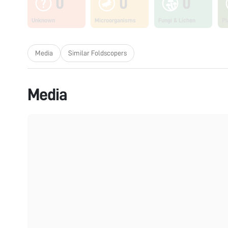
0
0
0
Unknown
Microorganisms
Fungi & Lichen
Pl
Media
Similar Foldscopers
Media