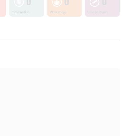
0
0
0
Information
Workshops
Lesson Plans