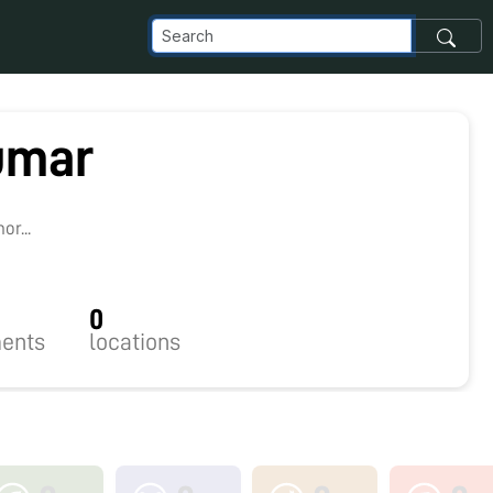
umar
r...
0
ents
locations