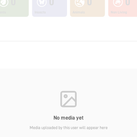
0
0
0
0
ants
Insects
Animals
Non Living
No media yet
Media uploaded by this user will appear here