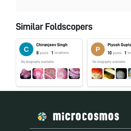
Similar Foldscopers
Chiranjeev Singh
Piyush Gupt
8
1
10
1
locations
lo
posts
posts
No biography available.
No biography available.