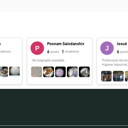
a
Poonam Saindanshiv
Josué
6
1
6
cations
locations
posts
post
No biography available.
Profesional técni
Higiene Industria
analista, 27 años 
área de TI dentro 
giros Hotelero y C
también en el sect
de servicios del tr
y gobierno munici
igual forma como 
asociaciones civil
lucro. Puesto Actual: Jefe de
Departamento de 
Conocimiento, (Su
Ciencia y Tecnolog
la Dirección de D
del Municipio de X