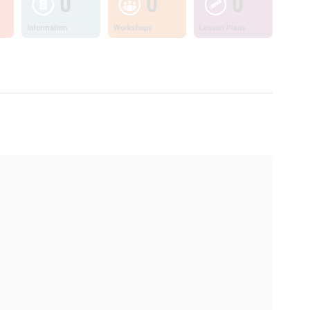
0
0
0
Information
Workshops
Lesson Plans