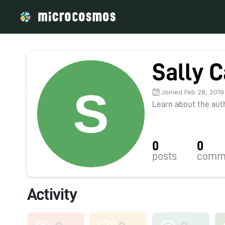
Sally C
Joined Feb 28, 2019
Learn about the autho
0
0
posts
comm
Activity