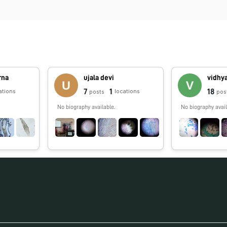
rna
ujala devi
vidhy
7
1
18
ations
locations
posts
pos
No biography available.
No biography avail