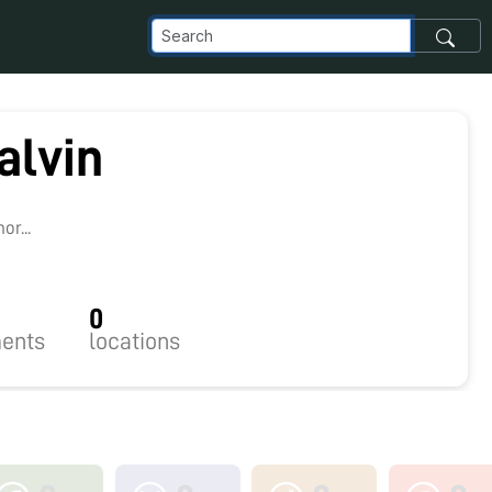
alvin
r...
0
ents
locations