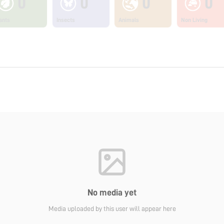
0
0
0
0
ants
Insects
Animals
Non Living
No media yet
Media uploaded by this user will appear here