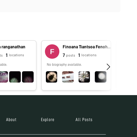
a ranganathan
Finoana Tiantsoa Fenohasina Tiantsoa
1
7
1
locations
locations
ts
posts
able.
No biography available.
No biograp
About
Explore
All Posts