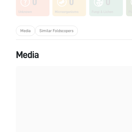
0
0
0
Unknown
Microorganisms
Fungi & Lichen
Pl
Media
Similar Foldscopers
Media