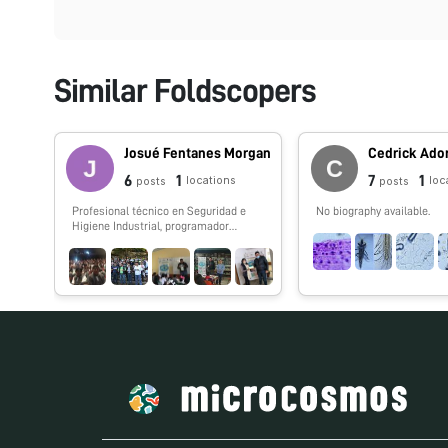
Similar Foldscopers
Josué Fentanes Morgan
Cedrick Ado
6
1
7
1
locations
loc
posts
posts
Profesional técnico en Seguridad e
No biography available.
Higiene Industrial, programador
analista, 27 años de experiencia en el
área de TI dentro del sector privado en
giros Hotelero y Construcción, así
también en el sector público dentro
de servicios del transporte ferroviario
y gobierno municipal; colaborando de
igual forma como proyectista para
asociaciones civiles sin fines de
lucro. Puesto Actual: Jefe de
Departamento de Economía del
Conocimiento, (Subdirección de
Ciencia y Tecnología) perteneciente a
la Dirección de Desarrollo Económico
del Municipio de Xalapa, Veracruz,