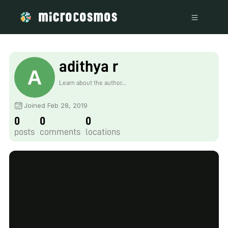
adithya r
Learn about the author...
Joined Feb 28, 2019
0
0
0
posts
comments
locations