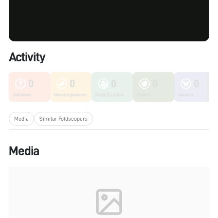
Activity
0
0
0
0
0
Unknown
Microorganisms
Fungi & Lichen
Plants
Insects
Media
Similar Foldscopers
Media