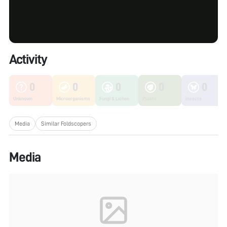
Activity
0
0
0
0
0
Unknown
Microorganisms
Fungi & Lichen
Plants
Insects
Media
Similar Foldscopers
Media