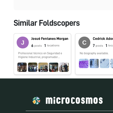
Similar Foldscopers
Josué Fentanes Morgan
Cedrick Ado
6
1
7
1
locations
loc
posts
posts
Profesional técnico en Seguridad e
No biography available.
Higiene Industrial, programador
analista, 27 años de experiencia en el
área de TI dentro del sector privado en
giros Hotelero y Construcción, así
también en el sector público dentro
de servicios del transporte ferroviario
y gobierno municipal; colaborando de
igual forma como proyectista para
asociaciones civiles sin fines de
lucro. Puesto Actual: Jefe de
Departamento de Economía del
Conocimiento, (Subdirección de
Ciencia y Tecnología) perteneciente a
la Dirección de Desarrollo Económico
del Municipio de Xalapa, Veracruz,