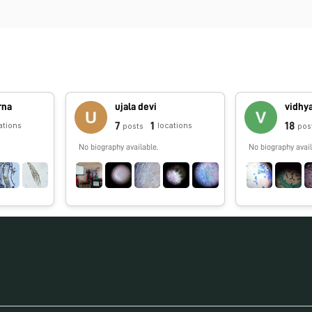
rna
ujala devi
vidhy
7
1
18
ations
locations
posts
pos
No biography available.
No biography avail