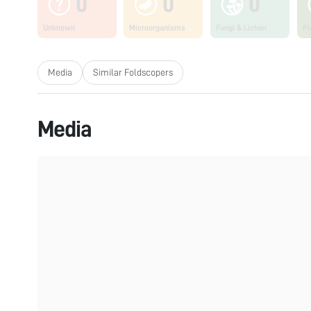
0
0
0
Unknown
Microorganisms
Fungi & Lichen
Pl
Media
Similar Foldscopers
Media