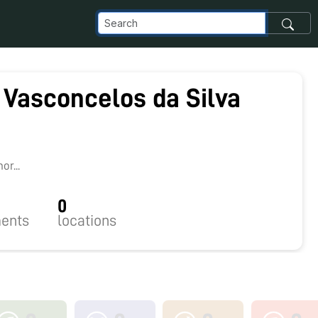
 Vasconcelos da Silva
9
r...
0
ents
locations