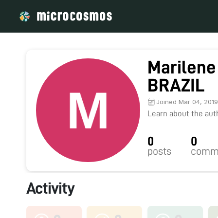
Marilene
BRAZIL
Joined Mar 04, 201
Learn about the autho
0
0
posts
comm
Activity