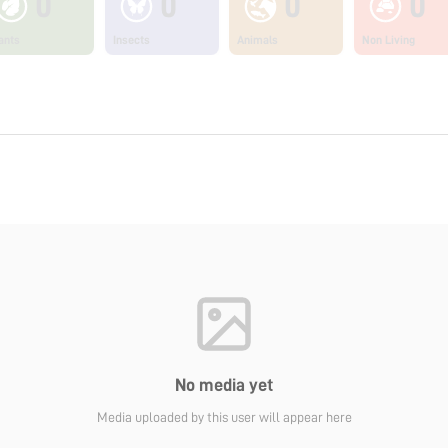
0
0
0
0
ants
Insects
Animals
Non Living
No media yet
Media uploaded by this user will appear here