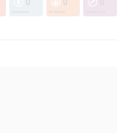
0
0
0
Information
Workshops
Lesson Plans