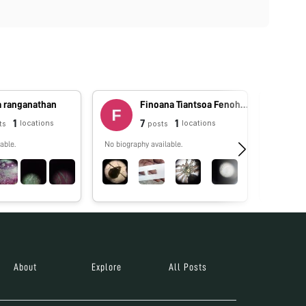
a ranganathan
Finoana Tiantsoa Fenohasina Tiantsoa
1
7
1
locations
locations
ts
posts
able.
No biography available.
No biograp
About
Explore
All Posts