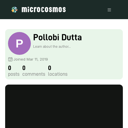
Pollobi Dutta
Learn about the author...
Joined Mar 11, 2019
0
0
0
posts
comments
locations