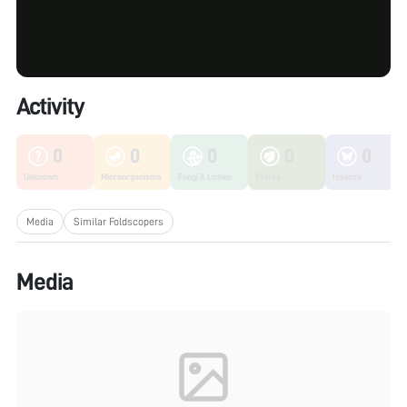
Activity
0
0
0
0
0
Unknown
Microorganisms
Fungi & Lichen
Plants
Insects
Media
Similar Foldscopers
Media