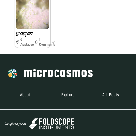
ཕྲ་འབུ་ཞིག
0
1
7y
Applause
Comments
About
Explore
All Posts
Brought to you by