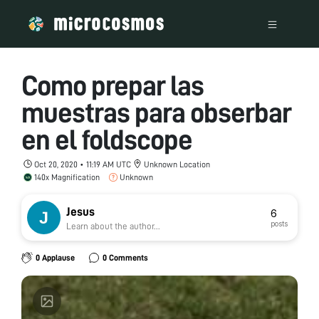
Como prepar las
muestras para obserbar
en el foldscope
Oct 20, 2020 • 11:19 AM UTC
Unknown Location
140x Magnification
Unknown
Jesus
6
posts
Learn about the author...
0 Applause
0 Comments