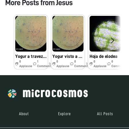
More Posts from
Jesus
Yogur a travez del foldscope
Yogur visto a travez del foldscope
Hoja de elodea
0
1
0
0
0
0
5y
5y
5y
Applause
Comments
Applause
Comments
Applause
Comments
About
Explore
All Posts