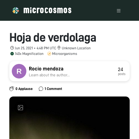
Hoja de verdolaga
Jun 25, 2021 • 4:48 PM UTC
Unknown Location
140x Magnification
Microorganisms
Rocio mendoza
24
posts
Learn about the author...
0 Applause
1 Comment