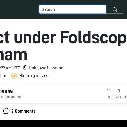
ct under Foldscop
tham
 1:22 AM UTC
Unknown Location
tion
Microorganisms
5
1
meena
posts
com
t the author...
2 Comments