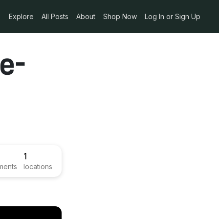
Explore
All Posts
About
Shop Now
Log In or Sign Up
e-
1
ments
locations