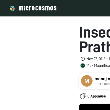
Inse
Pra
Nov 27, 2016 •
140x Magnifica
manoj 
Learn abou
0 Applause