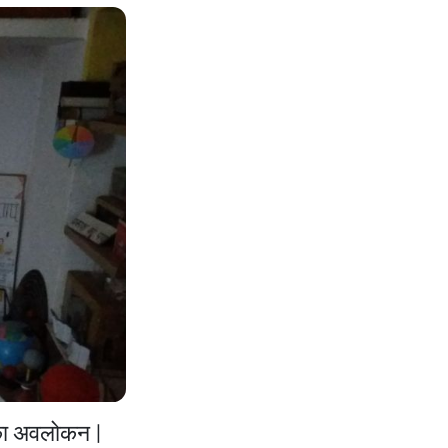
े का अवलोकन |