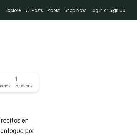
Explore
All Posts
About
Shop Now
Log In or Sign Up
1
ments
locations
trocitos en
l enfoque por