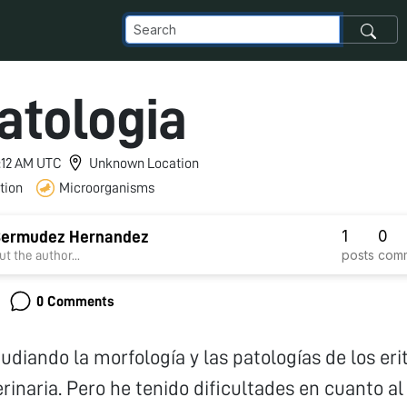
tologia
5:12 AM UTC
Unknown Location
tion
Microorganisms
1
0
 Bermudez Hernandez
posts
com
t the author...
0 Comments
udiando la morfología y las patologías de los eri
rinaria. Pero he tenido dificultades en cuanto a