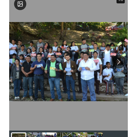
para asociaciones civiles sin fines de lucro.
Puesto Actual: Jefe de Departamento de
Economía del Conocimiento, (Subdirección de
Ciencia y Tecnología) perteneciente a la
Dirección de Desarrollo Económico del Municipio
de Xalapa, Veracruz, México Habilidades: •
Liderazgo y trabajo en equipo • Real sentido de
urgencia • Negociador • Desarrollo de tareas por
objetivos • Toma de decisiones de alto nivel •
Alineado a la filosofía de la empresa • Inmediata
Integración y facilidad de palabra Personalidad: •
Extrovertido cuando se necesita • Colaborativo •
Empático con acciones humanitarias •
Responsable de mis acciones • Creativo Logros y
Aportaciones Recientes: • Ofrecer talleres y
cursos gratuitos al público sobre diversos temas
de tecnologías que coadyuven a la mejora
económica del municipio de mi ciudad • Acercar
la Ciencia y la Tecnología a niños y adolescentes
del municipio creando programas y acciones
relevantes en los campos de la física, química,
biología y matemáticas • Generar grupos de
colaboración entre Instituciones, empresas y
gobierno (triple hélice) para realizar eventos y
acciones donde se establezcan programas
permanentes de apoyo a la sociedad vulnerable
del municipio • Empoderamiento tecnológico a
emprendedores y MiPyME´s , otorgándoles
herramientas de marketing digital y presencia en
el internet.