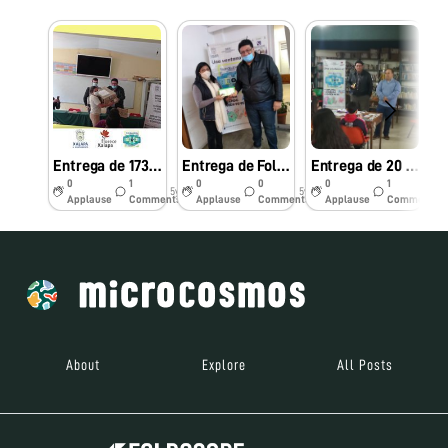
Entrega de 173 Foldscope kits a escuela secundaria “Lázaro Cárdenas del Rio” en Xalapa MEXICO
Entrega de Foldscope Kit’s a maestros de educación primaria, secundaria y bachillerato, en Xalapa, México
Entrega de 20 Foldscope Kits a alumnos de la secundaria “Experimental”, Xalapa MEXICO
0
1
0
0
0
1
5y
5y
6y
Applause
Comments
Applause
Comments
Applause
Comments
About
Explore
All Posts