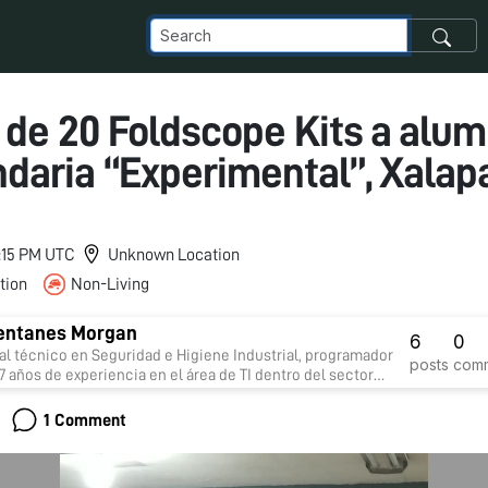
 de 20 Foldscope Kits a alu
ndaria “Experimental”, Xalap
6:15 PM UTC
Unknown Location
tion
Non-Living
entanes Morgan
6
0
al técnico en Seguridad e Higiene Industrial, programador
posts
com
27 años de experiencia en el área de TI dentro del sector
 giros Hotelero y Construcción, así también en el sector
ntro de servicios del transporte ferroviario y gobierno
1 Comment
; colaborando de igual forma como proyectista para
iles sin fines de lucro. Puesto Actual: Jefe de
nto de Economía del Conocimiento, (Subdirección de