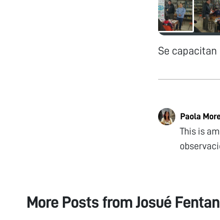
Se capacitan 
Paola Mor
This is a
observaci
More Posts from
Josué Fenta