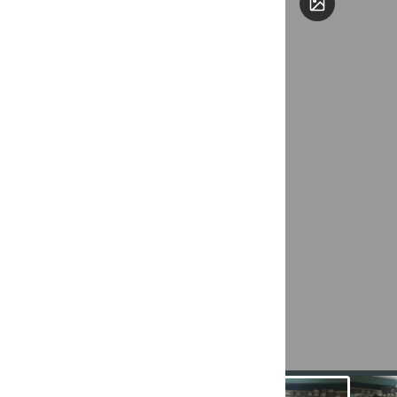
Ciencia y
Económico
Liderazgo 
Negociado
decisiones
Inmediata Int
Extrovert
acciones 
Logros y 
gratuitos
coadyuven
Acercar la
municipio
de la físi
colaborac
hélice) p
programas
municipio
MiPyME´s 
presencia 