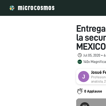
Entrega
la secu
MEXICO
Jul 05, 2020 • 
140x Magnifica
Josué F
Profesion
analista, 
privado en
público de
0 Applause
municipal
asociaciones civ
Departame