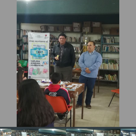
 Tecnología) perteneciente a la Dirección de Desarrollo
 del Municipio de Xalapa, Veracruz, México Habilidades: •
y trabajo en equipo • Real sentido de urgencia •
r • Desarrollo de tareas por objetivos • Toma de
 de alto nivel • Alineado a la filosofía de la empresa •
egración y facilidad de palabra Personalidad: •
ido cuando se necesita • Colaborativo • Empático con
humanitarias • Responsable de mis acciones • Creativo
Aportaciones Recientes: • Ofrecer talleres y cursos
 al público sobre diversos temas de tecnologías que
 a la mejora económica del municipio de mi ciudad •
 Ciencia y la Tecnología a niños y adolescentes del
 creando programas y acciones relevantes en los campos
ca, química, biología y matemáticas • Generar grupos de
ión entre Instituciones, empresas y gobierno (triple
ara realizar eventos y acciones donde se establezcan
 permanentes de apoyo a la sociedad vulnerable del
 • Empoderamiento tecnológico a emprendedores y
, otorgándoles herramientas de marketing digital y
en el internet.