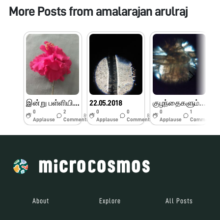
More Posts from
amalarajan arulraj
இன்று பள்ளியில் உள்ள செம்பருத்தி பூவின் மகரந்தத்தை மாணவர்கள் மடிப்பு நுண்ணோக்கிமூலம்பார்த்து மகிழ்ந்தனர்
22.05.2018
குழந்தைகளும் மடிப்பு நுண்ணோக்கியும்
0
2
0
0
0
1
8y
8y
8y
Applause
Comments
Applause
Comments
Applause
Comments
About
Explore
All Posts