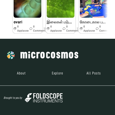
ovari
இலைகள் மற்றும் பூக்களின் பாகங்கள்
கோடைகால பயிற்சி முகாம் பெரியார் அறிவியல் மையம்
0
0
0
0
0
0
11w
11w
11w
Applause
Comments
Applause
Comments
Applause
Comments
About
Explore
All Posts
Brought to you by