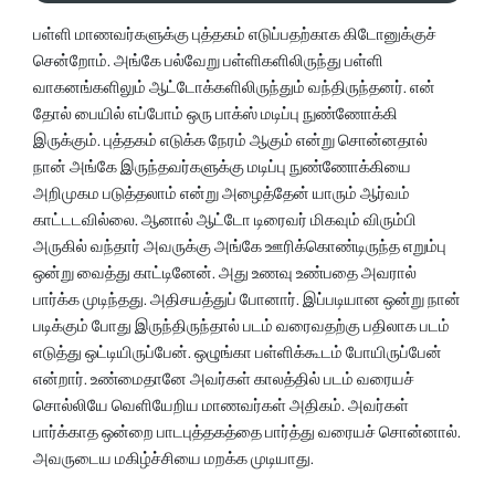
பள்ளி மாணவர்களுக்கு புத்தகம் எடுப்பதற்காக கிடோனுக்குச்
சென்றோம். அங்கே பல்வேறு பள்ளிகளிலிருந்து பள்ளி
வாகனங்களிலும் ஆட்டோக்களிலிருந்தும் வந்திருந்தனர். என்
தோல் பையில் எப்போம் ஒரு பாக்ஸ் மடிப்பு நுண்ணோக்கி
இருக்கும். புத்தகம் எடுக்க நேரம் ஆகும் என்று சொன்னதால்
நான் அங்கே இருந்தவர்களுக்கு மடிப்பு நுண்ணோக்கியை
அறிமுகம படுத்தலாம் என்று அழைத்தேன் யாரும் ஆர்வம்
காட்டடவில்லை. ஆனால் ஆட்டோ டிரைவர் மிகவும் விரும்பி
அருகில் வந்தார் அவருக்கு அங்கே ஊரிக்கொண்டிருந்த எறும்பு
ஒன்று வைத்து காட்டினேன். அது உணவு உண்பதை அவரால்
பார்க்க முடிந்தது. அதிசயத்துப் போனார். இப்படியான ஒன்று நான்
படிக்கும் போது இருந்திருந்தால் படம் வரைவதற்கு பதிலாக படம்
எடுத்து ஒட்டியிருப்பேன். ஒழுங்கா பள்ளிக்கூடம் போயிருப்பேன்
என்றார். உண்மைதானே அவர்கள் காலத்தில் படம் வரையச்
சொல்லியே வெளியேறிய மாணவர்கள் அதிகம். அவர்கள்
பார்க்காத ஒன்றை பாடபுத்தகத்தை பார்த்து வரையச் சொன்னால்.
அவருடைய மகிழ்ச்சியை மறக்க முடியாது.