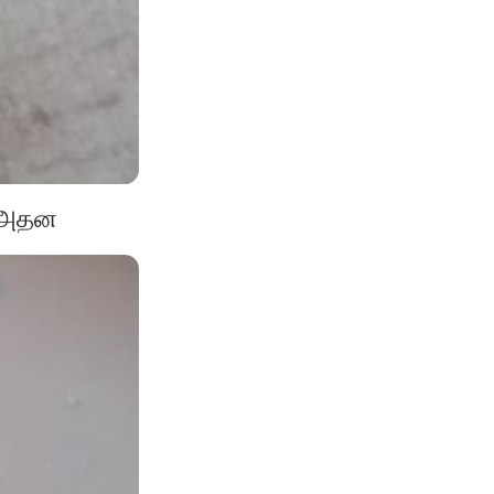
ு. அதன