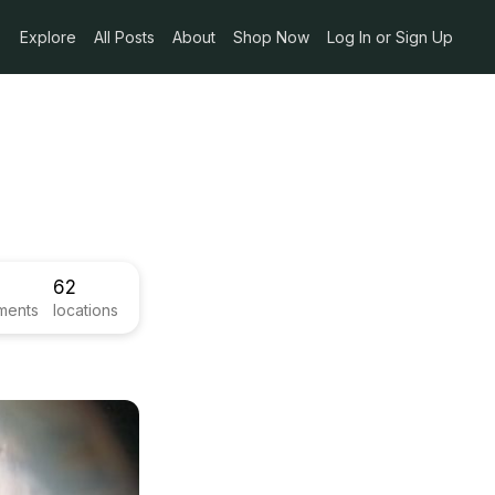
Explore
All Posts
About
Shop Now
Log In or Sign Up
62
ments
locations