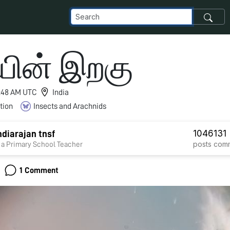
யின் இறகு
 8:48 AM UTC
India
tion
Insects and Arachnids
1046
131
diarajan tnsf
posts
com
 a Primary School Teacher
1 Comment