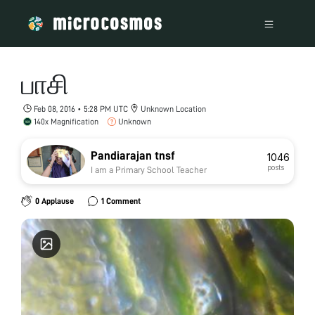
பாசி
Feb 08, 2016 • 5:28 PM UTC
Unknown Location
140x Magnification
Unknown
Pandiarajan tnsf
1046
posts
I am a Primary School Teacher
0 Applause
1 Comment