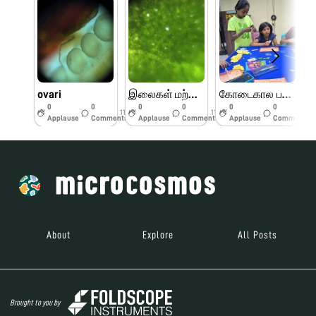
ovari
இலைகள் மற்றும் பூக்களின் பாகங்கள்
கோடைகால பயிற்சி முகாம் பெரியார் அறிவியல் மையம்
0
0
0
0
0
0
11w
11w
11w
Applause
Comments
Applause
Comments
Applause
Comments
About
Explore
All Posts
Brought to you by