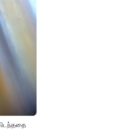
 கிடந்ததை