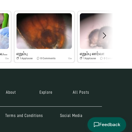
கோடையில் சிவகார்த்திகேயன் foldscope explor
எறும்பு
எறும்பு லார்வா
1
Applause
0
Comments
1
Applause
0
Comments
13w
13w
About
Explore
All Posts
Terms and Conditions
Social Media
Feedback