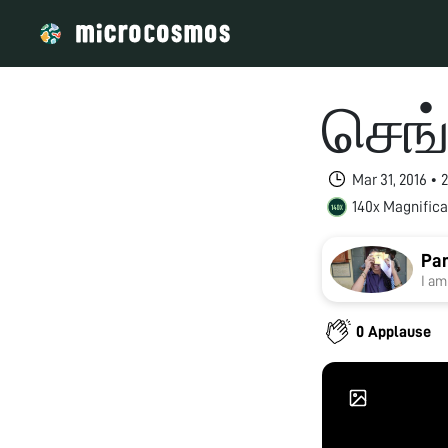
செங
Mar 31, 2016 •
140x Magnifica
Pan
I am
0 Applause