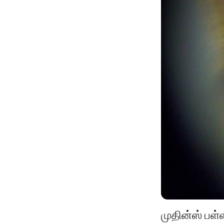
முதின்ஸ் பள