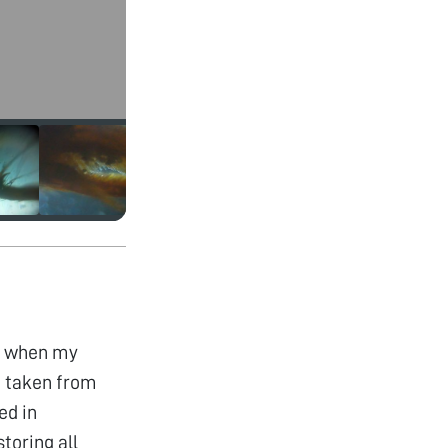
ut when my
d taken from
ed in
toring all