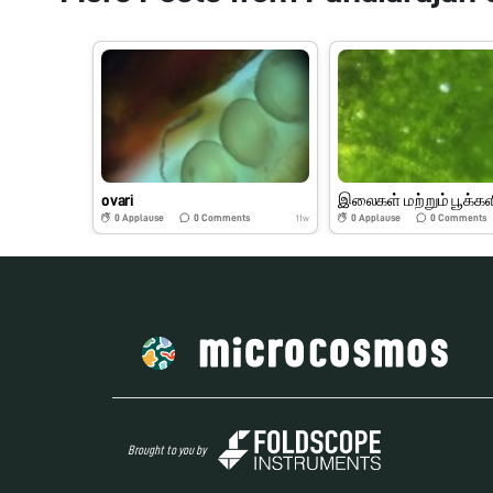
ovari
0
Applause
0
Comments
0
Applause
0
Comments
11w
Brought to you by