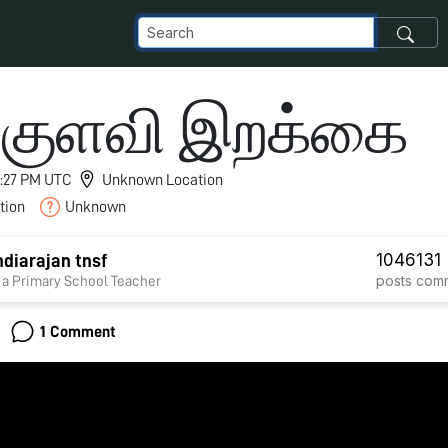
்குளவி இறக்கை
 2:27 PM UTC
Unknown Location
tion
Unknown
1046
131
diarajan tnsf
posts
com
 a Primary School Teacher
1 Comment