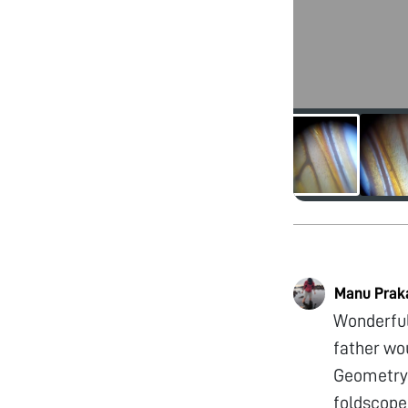
Manu Prak
Wonderful
father wo
Geometry 
foldscope 