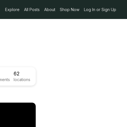
Explore
All Posts
About
Shop Now
Log In or Sign Up
62
ments
locations