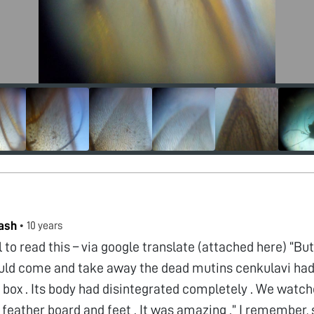
ash
•
10 years
 to read this – via google translate (attached here) “B
uld come and take away the dead mutins cenkulavi ha
box . Its body had disintegrated completely . We watch
feather board and feet . It was amazing .” I remember, s