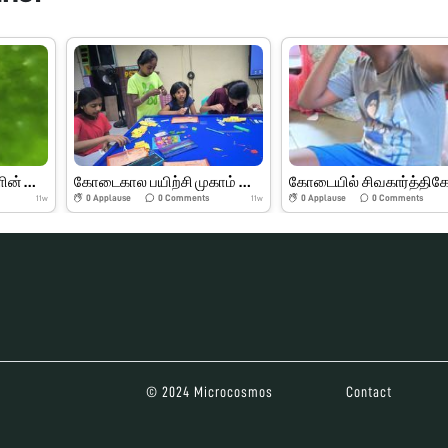
இலைகள் மற்றும் பூக்களின் பாகங்கள்
கோடைகால பயிற்சி முகாம் பெரியார் அறிவியல் மையம்
0
Applause
0
Comments
0
Applause
0
Comments
11w
11w
© 2024 Microcosmos
Contact