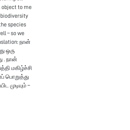
s object to me
 biodiversity
 the species
ell – so we
slation: நான்
து ஒரு
 . நான்
ுத்தி மகிழ்ச்சி
ைப் பொறுத்து
ட முடியும் –