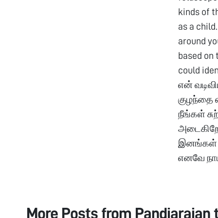
kinds of t
as a child
around you
based on t
could ide
என் வடிவி
குழந்தை எ
நீங்கள் சு
அடைகிறேன்
இனங்கள் வ
எனவே நாம்
More Posts from
Pandiarajan 