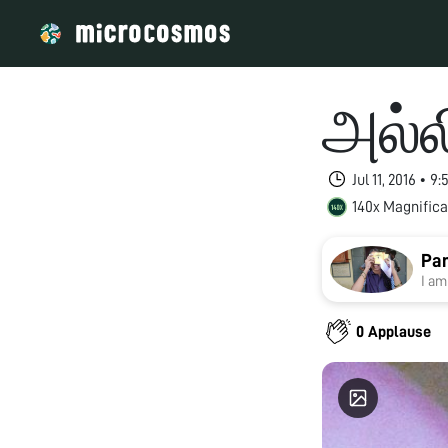
அல்ல
Jul 11, 2016 • 
140x Magnifica
Pan
I am
0 Applause