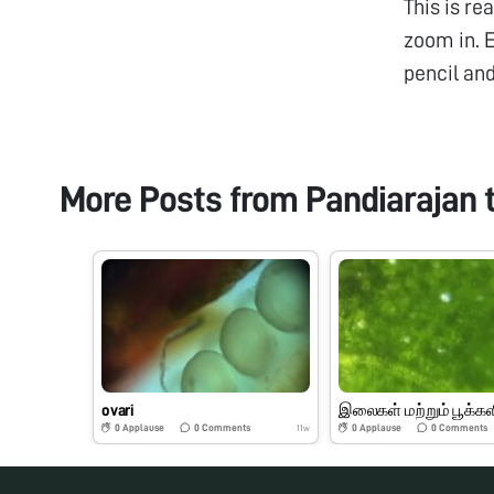
This is re
zoom in. E
pencil an
More Posts from
Pandiarajan 
ovari
0
Applause
0
Comments
0
Applause
0
Comments
11w