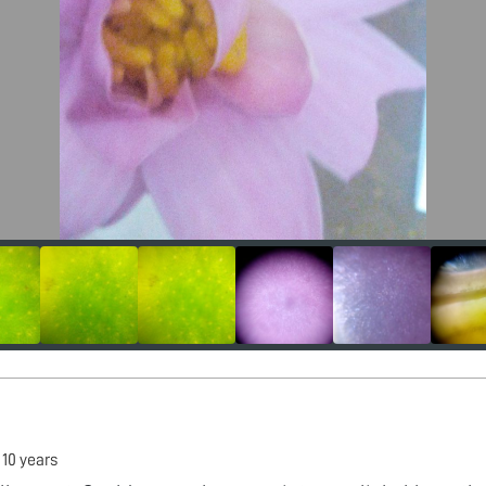
•
10 years