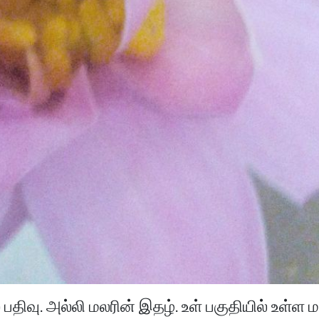
 பதிவு. அல்லி மலரின் இதழ். உள் பகுதியில் உள்ள ம