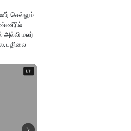
ர் செல்லும்
்ணீரில்
 அல்லி மலர்
லை. பதிலை
1
1
/
/
11
11