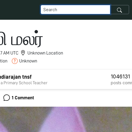
ி மலர்
9:57 AM UTC
Unknown Location
tion
Unknown
1046
131
diarajan tnsf
posts
com
 a Primary School Teacher
1 Comment