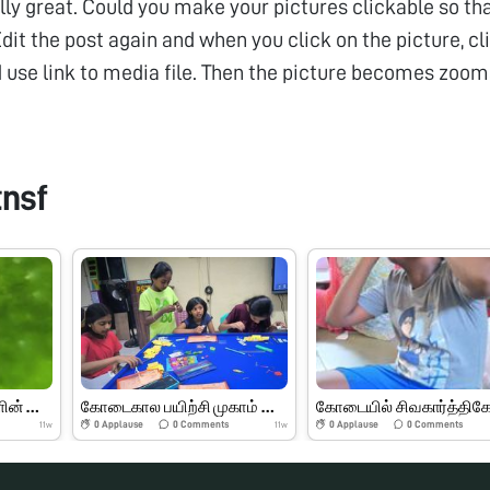
ally great. Could you make your pictures clickable so th
dit the post again and when you click on the picture, cl
d use link to media file. Then the picture becomes zoom
tnsf
இலைகள் மற்றும் பூக்களின் பாகங்கள்
கோடைகால பயிற்சி முகாம் பெரியார் அறிவியல் மையம்
0
Applause
0
Comments
0
Applause
0
Comments
11w
11w