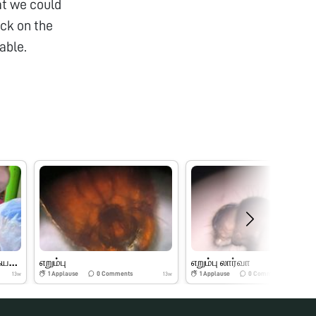
at we could
ick on the
able.
கோடையில் சிவகார்த்திகேயன் foldscope explor
எறும்பு
எறும்பு லார்வா
1
Applause
0
Comments
1
Applause
0
Comments
13w
13w