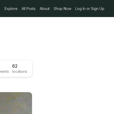
Explore
All Posts
About
Shop Now
Log In or Sign Up
62
ments
locations