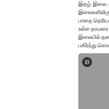
இதழ். இலை. 
இலைகளிலிருந
பாதை தெரியவ
உள்ள தாமரை 
இலையில் தண்
பகிர்ந்து கொ