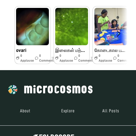
ovari
இலைகள் மற்றும் பூக்களின் பாகங்கள்
கோடைகால பயிற்சி முகாம் பெரியார் அறிவியல் மையம்
0
0
0
0
0
0
11w
11w
11w
Applause
Comments
Applause
Comments
Applause
Comments
About
Explore
All Posts