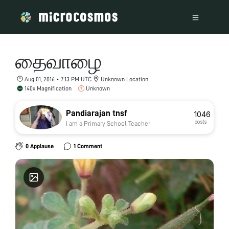
தைவாழை
Aug 01, 2016 • 7:13 PM UTC
Unknown Location
140x Magnification
Unknown
Pandiarajan tnsf
1046
posts
I am a Primary School Teacher
0 Applause
1 Comment