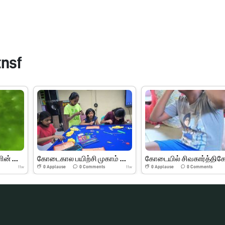
tnsf
இலைகள் மற்றும் பூக்களின் பாகங்கள்
கோடைகால பயிற்சி முகாம் பெரியார் அறிவியல் மையம்
0
Applause
0
Comments
0
Applause
0
Comments
11w
11w