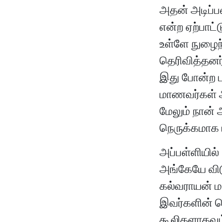
அதன் அடிப்ப
என்ற ஏற்பாட்
உள்ளே நுழைந
தெரிவித்தனர்
இது போன்ற ப
மாணவர்கள் அ
மேலும் நான்
நெருக்கமாக 
அப்பள்ளியில்
அங்கேயே விட
கல்வராயன் மல
இவர்களின் பெ
கூலிகளாகவும