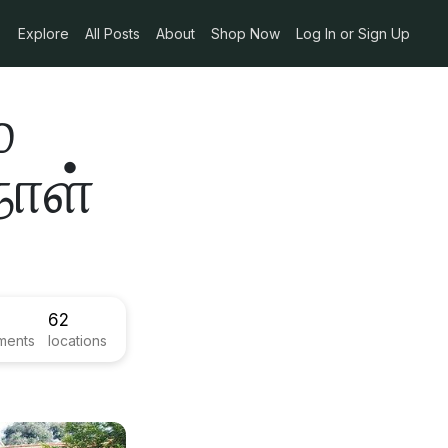
Explore
All Posts
About
Shop Now
Log In or Sign Up
ம
ாள்
62
ments
locations