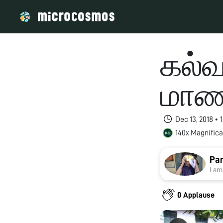
கல்
மாண
Dec 13, 2018 •
140x Magnifica
Pan
I am
0 Applause