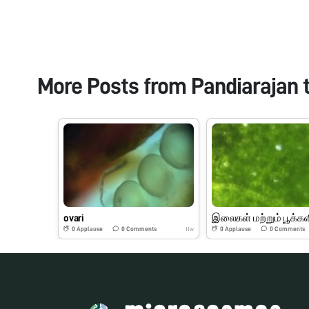
More Posts from
Pandiarajan 
ovari
0
Applause
0
Comments
0
Applause
0
Comments
11w