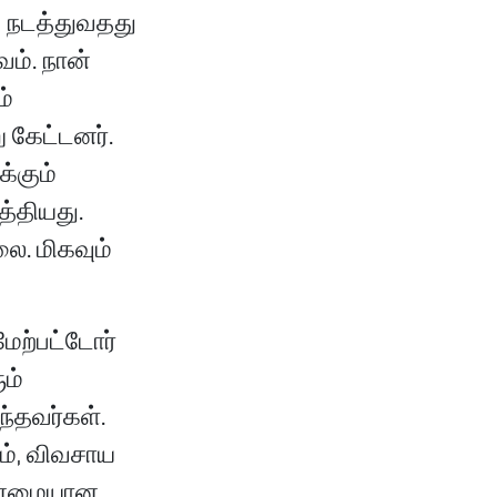
ு நடத்துவதது
ம். நான்
ம்
ு கேட்டனர்.
்கும்
த்தியது.
ை. மிகவும்
மேற்பட்டோர்
ம்
ந்தவர்கள்.
ம், விவசாய
மான்மையான