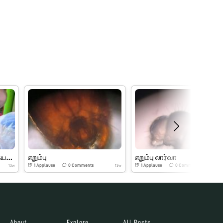
கோடையில் சிவகார்த்திகேயன் foldscope explor
எறும்பு
எறும்பு லார்வா
1
Applause
0
Comments
1
Applause
0
Comments
13w
13w
About
Explore
All Posts