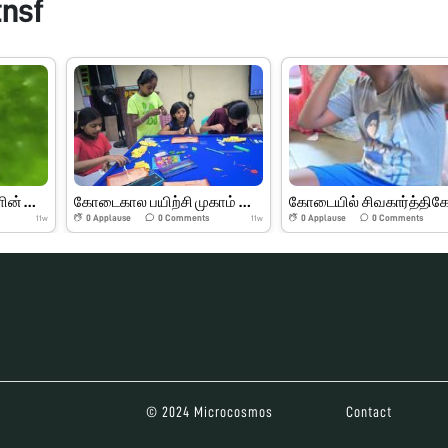
tnsf
இலைகள் மற்றும் பூக்களின் பாகங்கள்
கோடைகால பயிற்சி முகாம் பெரியார் அறிவியல் மையம்
0
Applause
0
Comments
0
Applause
0
Comments
11w
11w
© 2024 Microcosmos
Contact