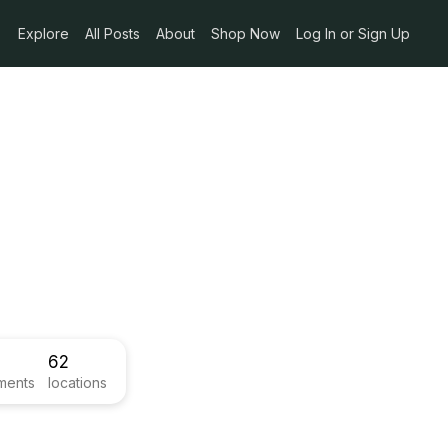
Explore
All Posts
About
Shop Now
Log In or Sign Up
62
ments
locations