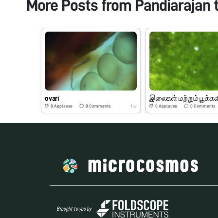
More Posts from
Pandiarajan 
ovari
0
Applause
0
Comments
0
Applause
0
Comments
11w
Brought to you by