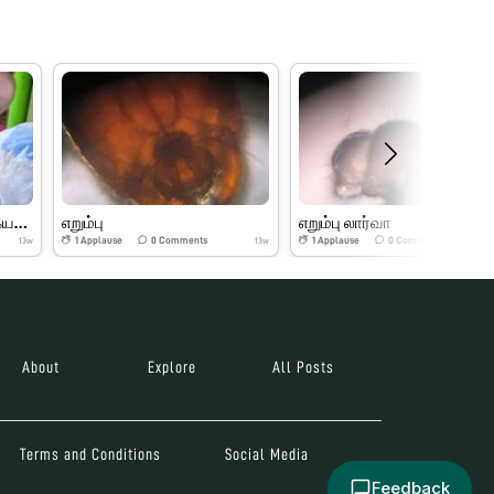
கோடையில் சிவகார்த்திகேயன் foldscope explor
எறும்பு
எறும்பு லார்வா
1
Applause
0
Comments
1
Applause
0
Comments
13w
13w
About
Explore
All Posts
Terms and Conditions
Social Media
Feedback