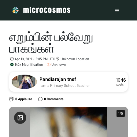
எறும்பின் பல்வேறு
பாகங்கள்
Apr 13, 2019 • 9:05 PM UTC
Unknown Location
140x Magnification
Unknown
Pandiarajan tnsf
1046
posts
I am a Primary School Teacher
0 Applause
0 Comments
1
1
/
/
5
5