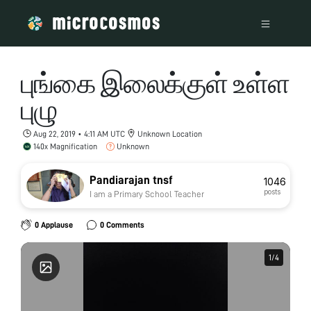
புங்கை இலைக்குள் உள்ள
புழு
Aug 22, 2019 • 4:11 AM UTC
Unknown Location
140x Magnification
Unknown
Pandiarajan tnsf
1046
posts
I am a Primary School Teacher
0 Applause
0 Comments
1
1
/
/
4
4