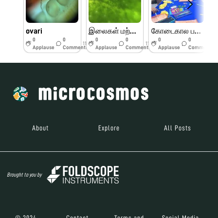
ovari
இலைகள் மற்றும் பூக்களின் பாகங்கள்
கோடைகால பயிற்சி முகாம் பெரியார் அறிவியல் மையம்
0
0
0
0
0
0
11w
11w
11w
Applause
Comments
Applause
Comments
Applause
Comments
About
Explore
All Posts
Brought to you by