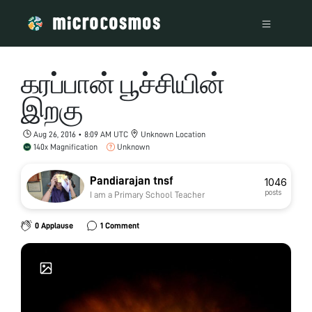
கரப்பான் பூச்சியின்
இறகு
Aug 26, 2016 • 8:09 AM UTC
Unknown Location
140x Magnification
Unknown
Pandiarajan tnsf
1046
posts
I am a Primary School Teacher
0 Applause
1 Comment