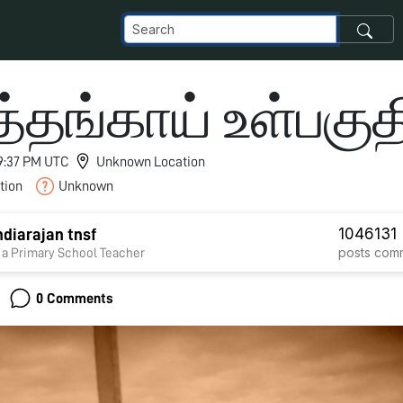
தங்காய் உள்பகுத
 9:37 PM UTC
Unknown Location
tion
Unknown
1046
131
diarajan tnsf
posts
com
 a Primary School Teacher
0 Comments