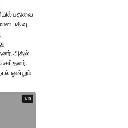
ு
ியில் பதிவை
மான பதிவு.
ு
து
தனர். அதில்
 செய்தனர்.
ால் ஒன்றும்
1
1
/
/
10
10