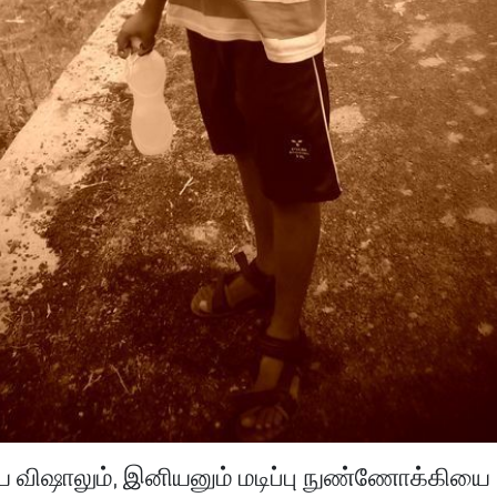
விஷாலும், இனியனும் மடிப்பு நுண்ணோக்கியை