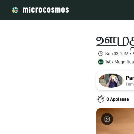
ஊமத்
Sep 03, 2016 •
140x Magnifica
Pan
I am
0 Applause