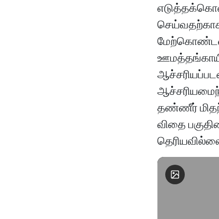
எடுத்தக்கொண
செய்வதற்காக
மேற்கொண்டனர
ஊமத்தங்காயி
ஆச்சரியப்படன
ஆச்சரியமைந்த
தண்ணீர் மிதந
விதை பகுதியை
தெரியவில்லை