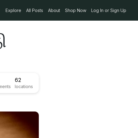
Explore
All Posts
About
Shop Now
Log In or Sign Up
ி
62
ments
locations