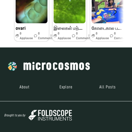
ovari
இலைகள் மற்றும் பூக்களின் பாகங்கள்
கோடைகால பயிற்சி முகாம் பெரியார் அறிவியல் மையம்
0
0
0
0
0
0
11w
11w
11w
Applause
Comments
Applause
Comments
Applause
Comments
About
Explore
All Posts
Brought to you by