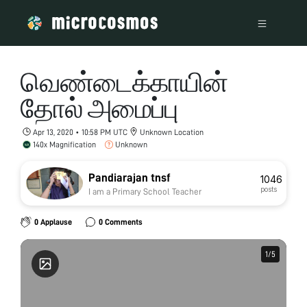
வெண்டைக்காயின்
தோல் அமைப்பு
Apr 13, 2020 • 10:58 PM UTC
Unknown Location
140x Magnification
Unknown
Pandiarajan tnsf
1046
posts
I am a Primary School Teacher
0 Applause
0 Comments
1
1
/
/
5
5