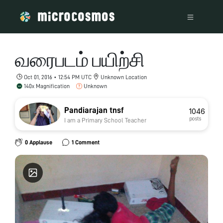
வரைபடம் பயிற்சி
Oct 01, 2016 • 12:54 PM UTC
Unknown Location
140x Magnification
Unknown
Pandiarajan tnsf
1046
posts
I am a Primary School Teacher
0 Applause
1 Comment