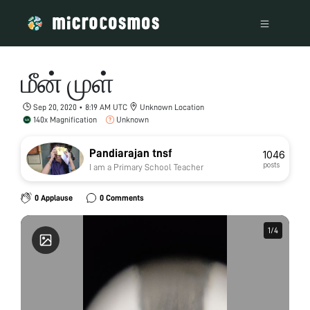
மீன் முள்
Sep 20, 2020 • 8:19 AM UTC
Unknown Location
140x Magnification
Unknown
Pandiarajan tnsf
1046
posts
I am a Primary School Teacher
0 Applause
0 Comments
1
1
/
/
4
4