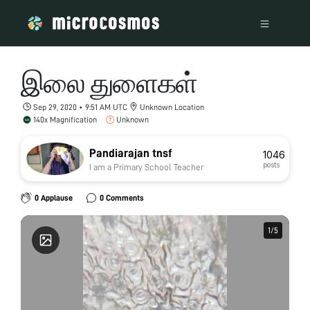
இலை துளைகள்
Sep 29, 2020 • 9:51 AM UTC
Unknown Location
140x Magnification
Unknown
Pandiarajan tnsf
1046
posts
I am a Primary School Teacher
0 Applause
0 Comments
1
1
/
/
5
5