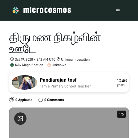
திருமண நிகழ்வின்
ஊடே
Oct 19, 2020 • 9:12 AM UTC
Unknown Location
140x Magnification
Unknown
Pandiarajan tnsf
1046
posts
I am a Primary School Teacher
0 Applause
0 Comments
1
1
/
/
5
5