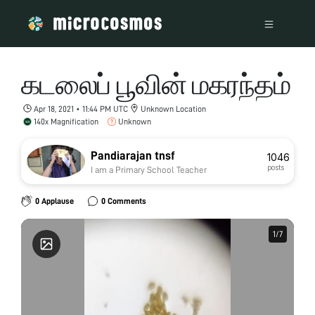
கடலைப் பூவின் மகரந்தம்
Apr 18, 2021 • 11:44 PM UTC
Unknown Location
140x Magnification
Unknown
Pandiarajan tnsf
1046
posts
I am a Primary School Teacher
0 Applause
0 Comments
1
1
/
/
7
7