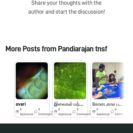
Share your thoughts with the
author and start the discussion!
More Posts from
Pandiarajan tnsf
ovari
இலைகள் மற்றும் பூக்களின் பாகங்கள்
கோடைகால பயிற்சி முகாம் பெரியார் அறிவியல் மையம்
0
0
0
0
0
0
11w
11w
11w
Applause
Comments
Applause
Comments
Applause
Comments