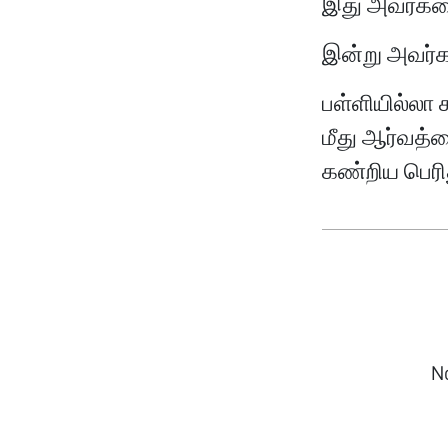
இது அவர்களை
இன்று அவர்க
பள்ளியில்லா 
மீது ஆர்வத்
கண்றிய பெரித
N