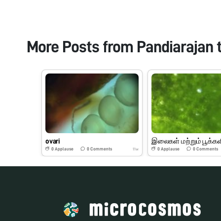
More Posts from
Pandiarajan 
ovari
0
Applause
0
Comments
0
Applause
0
Comments
11w