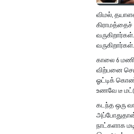
விமல், தயாள
கிராமத்தைச் ச
வருகிறார்கள
வருகிறார்கள்
காலை 6 மணிக
விற்பனை செய்க
ஓட்டிக் கொண்
உணவே டீ மட்ட
கடந்த ஒரு வார
அப்போதுதான்
நாட்களாக மட