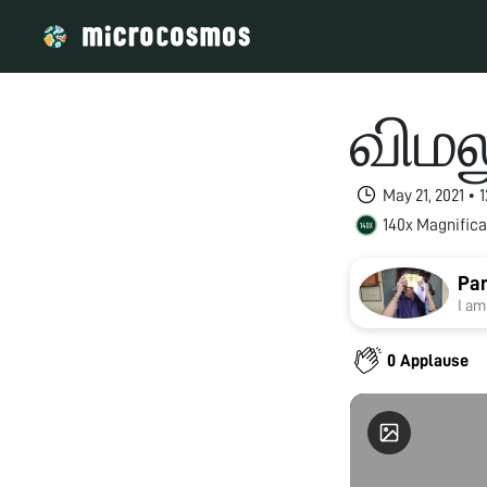
விமல
May 21, 2021 •
140x Magnifica
Pan
I am
0 Applause