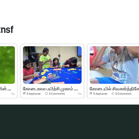
tnsf
இலைகள் மற்றும் பூக்களின் பாகங்கள்
கோடைகால பயிற்சி முகாம் பெரியார் அறிவியல் மையம்
0
Applause
0
Comments
0
Applause
0
Comments
11w
11w