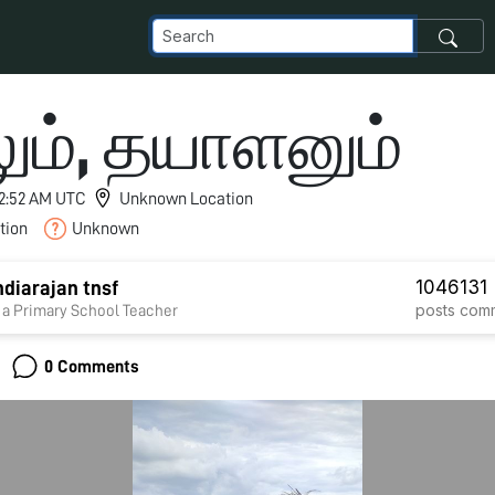
ும், தயாளனும்
 12:52 AM UTC
Unknown Location
tion
Unknown
1046
131
diarajan tnsf
posts
com
 a Primary School Teacher
0 Comments