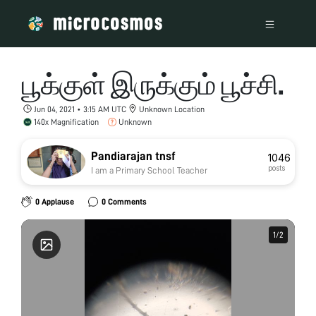
பூக்குள் இருக்கும் பூச்சி.
Jun 04, 2021 • 3:15 AM UTC
Unknown Location
140x Magnification
Unknown
Pandiarajan tnsf
1046
posts
I am a Primary School Teacher
0 Applause
0 Comments
1
1
/
/
2
2