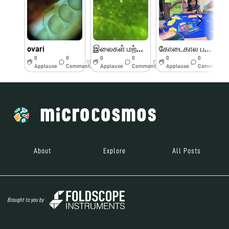
ovari
இலைகள் மற்றும் பூக்களின் பாகங்கள்
கோடைகால பயிற்சி முகாம் பெரியார் அறிவியல் மையம்
0
0
0
0
0
0
11w
11w
11w
Applause
Comments
Applause
Comments
Applause
Comments
About
Explore
All Posts
Brought to you by