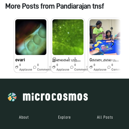
More Posts from
Pandiarajan tnsf
ovari
இலைகள் மற்றும் பூக்களின் பாகங்கள்
கோடைகால பயிற்சி முகாம் பெரியார் அறிவியல் மையம்
0
0
0
0
0
0
11w
11w
11w
Applause
Comments
Applause
Comments
Applause
Comments
About
Explore
All Posts