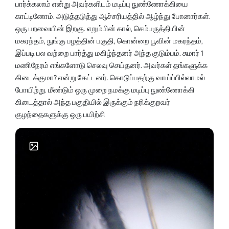
பார்க்கலாம் என்று அவர்களிடம் மடிப்பு நுண்ணோக்கியை
காட்டினோம். அடுத்தடுத்து ஆச்சரியத்தில் ஆழ்ந்து போனார்கள்.
ஒரு பறவையின் இறகு. எறும்பின் கால், செம்பருத்தியின்
மகரந்தம், நுங்கு பழத்தின் பகுதி, கொன்றை பூவின் மகரந்தம்,
இப்படி பல வற்றை பார்த்து மகிழ்ந்தனர் அந்த குடும்பம். சுமார் 1
மணிநேரம் எங்களோடு செலவு செய்தனர். அவர்கள் தங்களுக்க
கிடைக்குமா? என்று கேட்டனர். கொடுப்பதற்கு வாய்ப்பில்லாமல்
போயிற்று. மீண்டும் ஒரு முறை நமக்கு மடிப்பு நுண்ணோக்கி
கிடைத்தால் அந்த பகுதியில் இருக்கும் நரிக்குறவர்
குழந்தைகளுக்கு ஒரு பயிற்சி