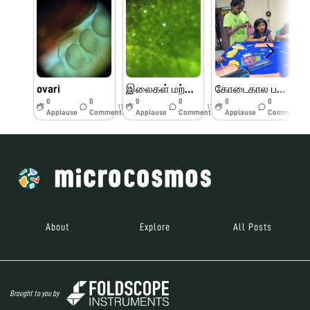
ovari
இலைகள் மற்றும் பூக்களின் பாகங்கள்
கோடைகால பயிற்சி முகாம் பெரியார் அறிவியல் மையம்
0
0
0
0
0
0
11w
11w
11w
Applause
Comments
Applause
Comments
Applause
Comments
About
Explore
All Posts
Brought to you by