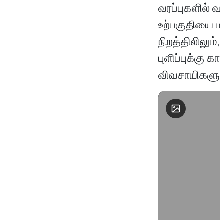
வரப்புகளில் 
உற்பகுதியை ம
நிறத்திலிலும
புளிப்புக்க
விவசாயிகளுக