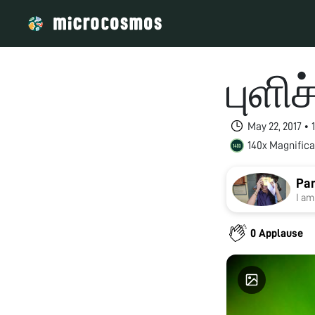
புளிச
May 22, 2017 •
140x Magnifica
Pan
I am
0 Applause