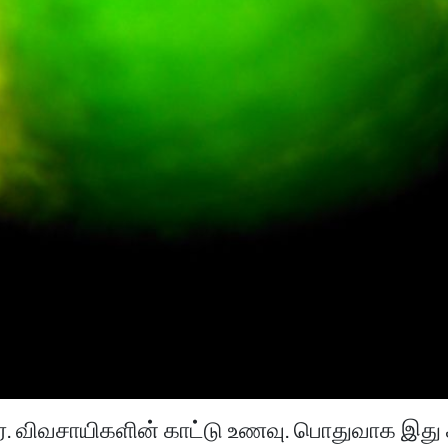
ீரை. விவசாயிகளின் காட்டு உணவு. பொதுவாக இது