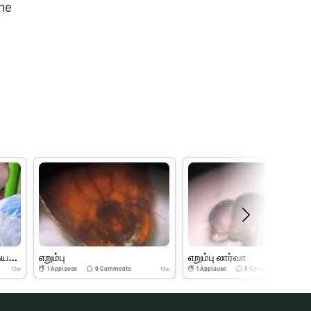
he
கோடையில் சிவகார்த்திகேயன் foldscope explor
எறும்பு
எறும்பு லார்வா
1
Applause
0
Comments
1
Applause
0
Comments
13w
13w