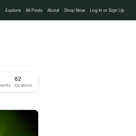
Explore
All Posts
About
Shop Now
Log In or Sign Up
62
ments
locations