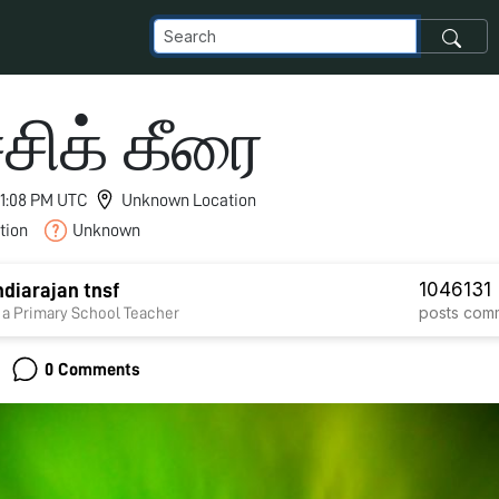
்சிக் கீரை
 11:08 PM UTC
Unknown Location
tion
Unknown
1046
131
diarajan tnsf
posts
com
 a Primary School Teacher
0 Comments