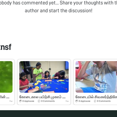
obody has commented yet... Share your thoughts with t
author and start the discussion!
tnsf
இலைகள் மற்றும் பூக்களின் பாகங்கள்
கோடைகால பயிற்சி முகாம் பெரியார் அறிவியல் மையம்
0
Applause
0
Comments
0
Applause
0
Comments
11w
11w