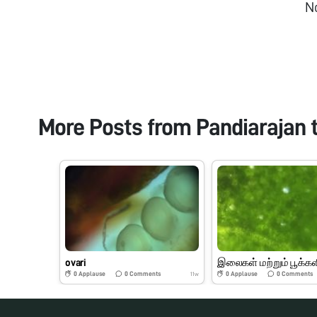
N
More Posts from
Pandiarajan 
ovari
0
Applause
0
Comments
0
Applause
0
Comments
11w