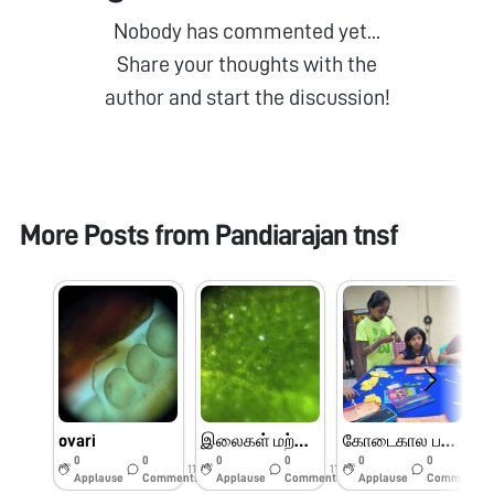
Nobody has commented yet...
Share your thoughts with the
author and start the discussion!
More Posts from
Pandiarajan tnsf
ovari
இலைகள் மற்றும் பூக்களின் பாகங்கள்
கோடைகால பயிற்சி முகாம் பெரியார் அறிவியல் மையம்
0
0
0
0
0
0
11w
11w
11w
Applause
Comments
Applause
Comments
Applause
Comments