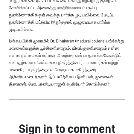
மாதிரிகள் சேகரிக்கப்படவில்லை என்பது மற்றொரு குறையே.
சேகரிக்கப்பட்ட அனைத்து மாதிரிகளையும் மடிப்பு
நுண்ணோக்கிக்குள் வைத்து பார்க்க முடியவில்லை. 3 மடிப்பு
நுண்ணோக்கி மட்டுமே இருந்ததால் முழுமையாக பார்க்க
முடியவில்லை.
இந்த பயிற்சி முகாமில் Dr. Dinakaran (Madurai college) பங்கேற்று
மாணவர்களுக்க பூச்சிகளினாலும், விலங்குகளினாலும் என்ன
என்ன நன்மைகள் உள்ளன. அவற்றை ஏன் பாதுகாக்க வேண்டும்
என்பதற்கான விளக்க உரை நிகழ்த்தினார். மாணவர்கள் மற்றும்
மலைகிராம குழந்தைகள் வெகுவாக மகிழ்ந்தனர்.
ஆச்சரியமடைந்தனர். இப் பயிற்சியை இனியன், முனைவர்
தினகரன், மொ. பாண்டியராஜன் ஆகியோர் கொடுத்தனர்.
Sign in to comment