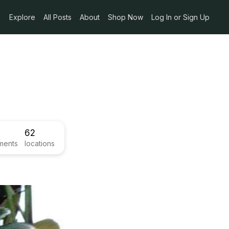
Explore
All Posts
About
Shop Now
Log In or Sign Up
62
ments
locations