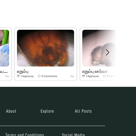
கோடையில் சிவகார்த்திகேயன் foldscope explor
எறும்பு
எறும்பு லார்வா
1
Applause
0
Comments
1
Applause
0
Comments
13w
13w
About
Explore
All Posts
Terms and Conditions
Social Media