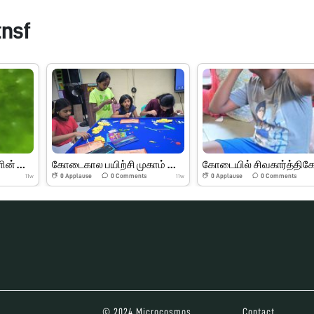
tnsf
இலைகள் மற்றும் பூக்களின் பாகங்கள்
கோடைகால பயிற்சி முகாம் பெரியார் அறிவியல் மையம்
0
Applause
0
Comments
0
Applause
0
Comments
11w
11w
© 2024 Microcosmos
Contact