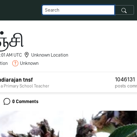
ஞ்சி
 3:01 AM UTC
Unknown Location
tion
Unknown
1046
131
diarajan tnsf
posts
com
 a Primary School Teacher
0 Comments