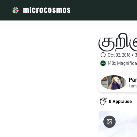
குறி
Oct 02, 2018 •
140x Magnifica
Pan
I am
0 Applause