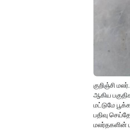
குறிஞ்சி மல
ஆகிய பகுதிக
மட்டுமே பூக்
பதிவு செய்தோம
மலர்தகளின் ம