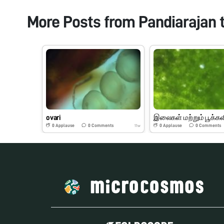
More Posts from
Pandiarajan 
ovari
0
Applause
0
Comments
0
Applause
0
Comments
11w